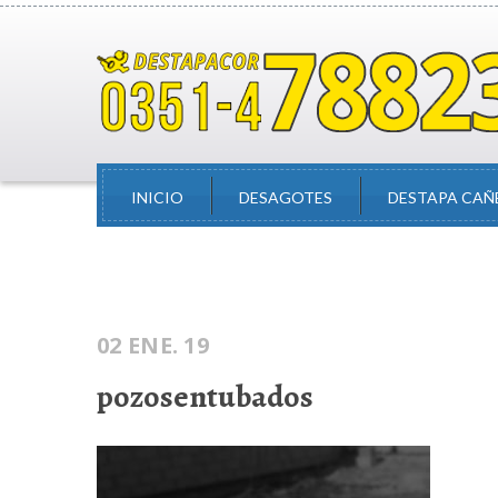
INICIO
DESAGOTES
DESTAPA CAÑ
02 ENE. 19
pozosentubados