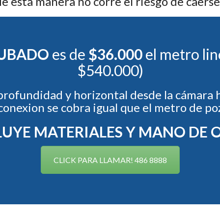
de esta manera no corre el riesgo de caerse 
NUBADO
es de
$36.000
el metro li
$540.000)
 profundidad y horizontal desde la cámara h
 conexion se cobra igual que el metro de po
LUYE MATERIALES Y MANO DE 
CLICK PARA LLAMAR! 486 8888