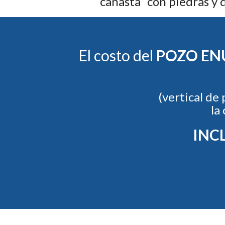
“canasta” con piedras y 
El costo del
POZO E
(vertical de
la
INC