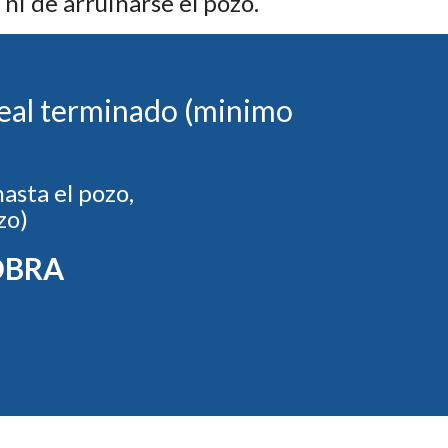
ni de arruinarse el pozo.
neal terminado (minimo
asta el pozo,
zo)
OBRA