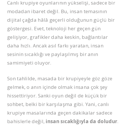
Canlı krupiye oyunlarının yükselişi, sadece bir
modadan ibaret değil. Bu, insan temasının
dijital çağda hâlâ geçerli olduğunun güçlü bir
göstergesi. Evet, teknoloji her geçen gün
gelişiyor, grafikler daha keskin, bağlantılar
daha hızlı. Ancak asıl farkı yaratan, insan
sesinin sıcaklığı ve paylaşılmış bir anın
samimiyeti oluyor.
Son tahlilde, masada bir krupiyeyle göz göze
gelmek, o anın içinde olmak insana çok şey
hissettiriyor. Sanki oyun değil de küçük bir
sohbet, belki bir karşılaşma gibi. Yani, canlı
krupiye masalarında geçen dakikalar sadece
bahislerle değil,
insan sıcaklığıyla da doludur
.