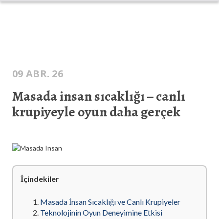
INICIO
DESAGOTES
DESTAPA CAÑERÍAS
CONTENEDORES
POZOS
BLOG
09 ABR. 26
Masada insan sıcaklığı – canlı
krupiyeyle oyun daha gerçek
İçindekiler
Masada İnsan Sıcaklığı ve Canlı Krupiyeler
Teknolojinin Oyun Deneyimine Etkisi