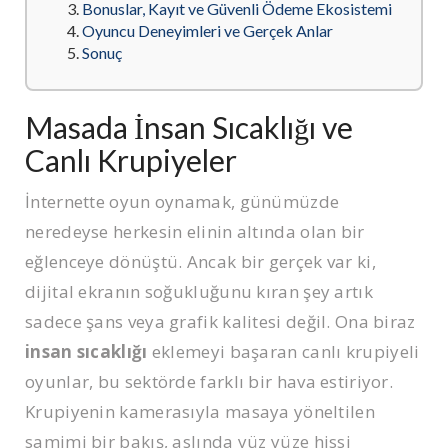
Bonuslar, Kayıt ve Güvenli Ödeme Ekosistemi
Oyuncu Deneyimleri ve Gerçek Anlar
Sonuç
Masada İnsan Sıcaklığı ve
Canlı Krupiyeler
İnternette oyun oynamak, günümüzde
neredeyse herkesin elinin altında olan bir
eğlenceye dönüştü. Ancak bir gerçek var ki,
dijital ekranın soğukluğunu kıran şey artık
sadece şans veya grafik kalitesi değil. Ona biraz
insan sıcaklığı
eklemeyi başaran canlı krupiyeli
oyunlar, bu sektörde farklı bir hava estiriyor.
Krupiyenin kamerasıyla masaya yöneltilen
samimi bir bakış, aslında yüz yüze hissi