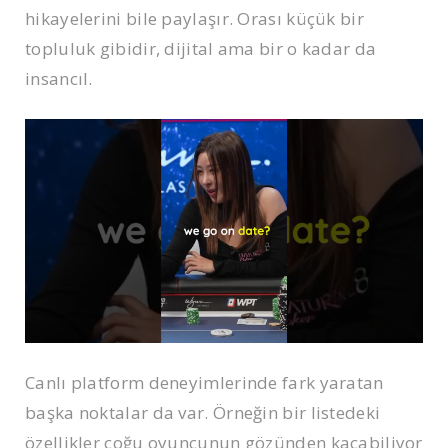
hikayelerini bile paylaşır. Orası küçük bir
topluluk gibidir, dijital ama bir o kadar da
insancıl.
Canlı platform deneyimlerinde fark yaratan
başka noktalar da var. Örneğin bir listedeki
özellikler çoğu oyuncunun gözünden kaçabiliyor