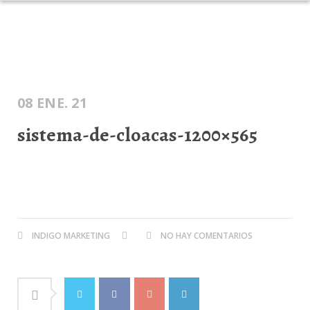
INICIO
DESAGOTES
DESTAPA CAÑERÍAS
CONTENEDORES
POZOS
BLOG
08 ENE. 21
sistema-de-cloacas-1200×565
INDIGO MARKETING
NO HAY COMENTARIOS