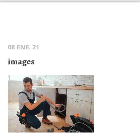
INICIO
DESAGOTES
DESTAPA CAÑERÍAS
CONTENEDORES
POZOS
BLOG
08 ENE. 21
images