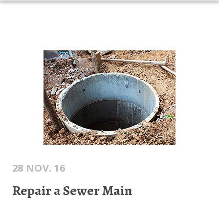
INICIO
DESAGOTES
DESTAPA CAÑERÍAS
CONTENEDORES
POZOS
BLOG
28 NOV. 16
Repair a Sewer Main